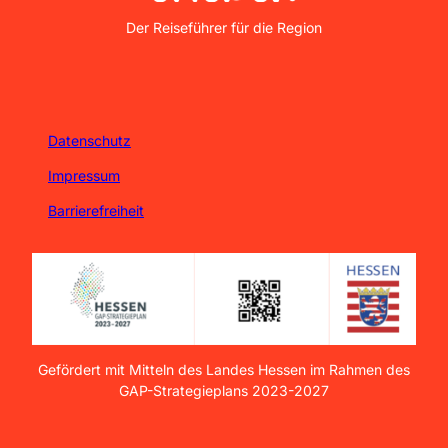
Nordhessen Erleben
a
f
l
Der Reiseführer für die Region
n
d
e
e
n
c
k
-
Datenschutz
S
a
Impressum
c
Barrierefreiheit
h
s
e
n
h
a
u
s
Gefördert mit Mitteln des Landes Hessen im Rahmen des
e
GAP-Strategieplans 2023-2027
n
'
ö