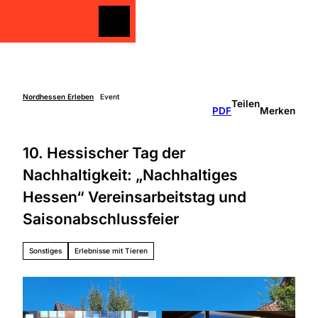
Z
u
Merkzettel
Merkzettel
Suche
m
I
n
h
a
Nordhessen Erleben
Event
Teilen
Freizeit
PDF
Merken
l
gestalten
t
Überblick
10. Hessischer Tag der
Entdecken
Unterkünfte
&
Nachhaltigkeit: „Nachhaltiges
Genießen
Über
Hessen“ Vereinsarbeitstag und
Aktiv sein
die
Schlechtw
Region
Saisonabschlussfeier
etter
Überbli
Unterweg
ck
Sonstiges
Erlebnisse mit Tieren
s mit
Grimm
Kindern
Heimat
Nordhe
ssen