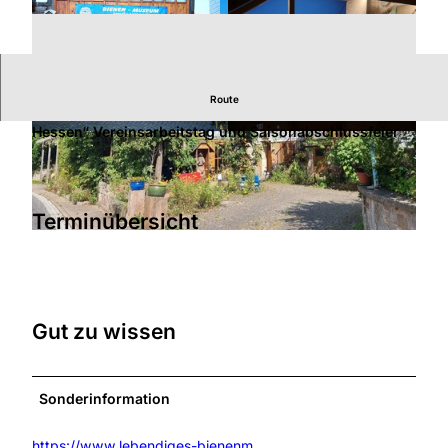
Route
10. Hessischer Tag der Nachhaltigkeit: „Nachhaltiges
Hessen“ Vereinsarbeitstag und Saisonabschlussfeier
© Marcel Heitkamp |
CC-BY-SA
© Marcel Heitkamp |
CC-BY-SA
Terminübersicht
© Rotkäppchenland, Heidrun Englisch |
CC-BY-SA
Gut zu wissen
Sonderinformation
https://www.lebendiges-bienenm...