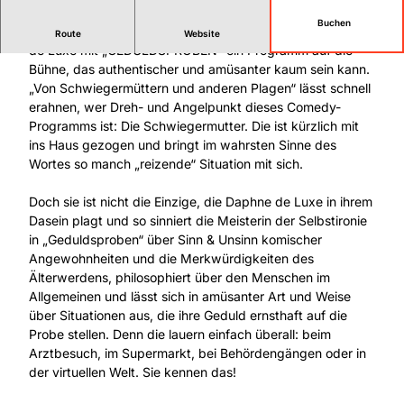
Buchen
Geduld ist wahrlich nicht ihre Stärke und so bringt Daphne
Route
Website
de Luxe mit „GEDULDSPROBEN“ ein Programm auf die
Bühne, das authentischer und amüsanter kaum sein kann.
„Von Schwiegermüttern und anderen Plagen“ lässt schnell
erahnen, wer Dreh- und Angelpunkt dieses Comedy-
Programms ist: Die Schwiegermutter. Die ist kürzlich mit
ins Haus gezogen und bringt im wahrsten Sinne des
Wortes so manch „reizende“ Situation mit sich.
Doch sie ist nicht die Einzige, die Daphne de Luxe in ihrem
Dasein plagt und so sinniert die Meisterin der Selbstironie
in „Geduldsproben“ über Sinn & Unsinn komischer
Angewohnheiten und die Merkwürdigkeiten des
Älterwerdens, philosophiert über den Menschen im
Allgemeinen und lässt sich in amüsanter Art und Weise
über Situationen aus, die ihre Geduld ernsthaft auf die
Probe stellen. Denn die lauern einfach überall: beim
Arztbesuch, im Supermarkt, bei Behördengängen oder in
der virtuellen Welt. Sie kennen das!