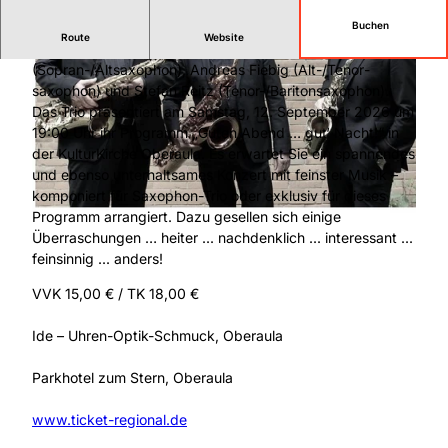
Buchen
Route
Website
DREISAX, das sind Tobias Altmann
(Sopran-/Altsaxophon), Andreas Fiebig (Alt-/Tenor­
saxophon) und Stefan Reitz (Tenor-/Baritonsaxophon).
Das Trio präsentiert am Samstag, 12. September 2026 um
19:00 Uhr ihr Programm „Guten Abend … gut‘ Nacht!“ in
der KulturKirche Oberaula. Es erwartet Sie ein spannendes
und ebenso unterhaltsames Konzert mit feinster Musik –
© Stefan Reitz |
CC-BY-SA
komponiert für Saxophon-Trio oder exklusiv für dieses
Programm arrangiert. Dazu gesellen sich einige
© GfO - Gemeinsam für Oberaula e. V. |
CC-BY-SA
Überraschungen … heiter ... nachdenklich ... interessant ...
feinsinnig ... anders!
VVK 15,00 € / TK 18,00 €
Ide – Uhren-Optik-Schmuck, Oberaula
Parkhotel zum Stern, Oberaula
www.ticket-regional.de