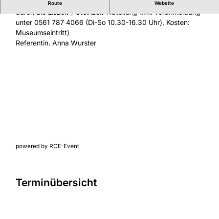
Was? Es gab Mammuts in Kassel? Spannende Führung
Route
Website
0
durch die Eiszeit-/ Steinzeit-Abteilung (Mit Voranmeldung
3
unter 0561 787 4066 (Di-So 10.30-16.30 Uhr), Kosten:
1
Museumseintritt)
9
Referentin. Anna Wurster
2
1
8
4
7
.
j
p
g
powered by RCE-Event
Terminübersicht