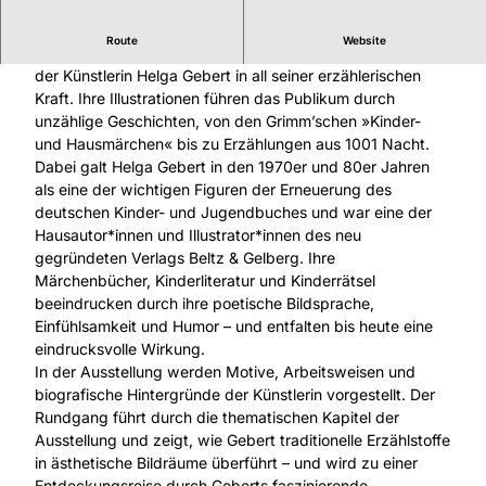
7
7
Route
Website
8
Die neue Sonderausstellung zeigt das vielschichtige Werk
5
der Künstlerin Helga Gebert in all seiner erzählerischen
7
Kraft. Ihre Illustrationen führen das Publikum durch
3
unzählige Geschichten, von den Grimm’schen »Kinder-
2
und Hausmärchen« bis zu Erzählungen aus 1001 Nacht.
4
Dabei galt Helga Gebert in den 1970er und 80er Jahren
3
als eine der wichtigen Figuren der Erneuerung des
3
deutschen Kinder- und Jugendbuches und war eine der
0
Hausautor*innen und Illustrator*innen des neu
.
gegründeten Verlags Beltz & Gelberg. Ihre
p
Märchenbücher, Kinderliteratur und Kinderrätsel
n
beeindrucken durch ihre poetische Bildsprache,
g
Einfühlsamkeit und Humor – und entfalten bis heute eine
eindrucksvolle Wirkung.
In der Ausstellung werden Motive, Arbeitsweisen und
biografische Hintergründe der Künstlerin vorgestellt. Der
Rundgang führt durch die thematischen Kapitel der
Ausstellung und zeigt, wie Gebert traditionelle Erzählstoffe
in ästhetische Bildräume überführt – und wird zu einer
Entdeckungsreise durch Geberts faszinierende