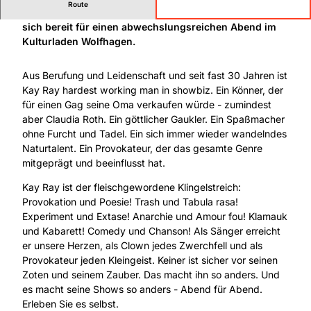
Route
Kay Ray - Überraschung und Wundertüte - machen Sie
sich bereit für einen abwechslungsreichen Abend im
Kulturladen Wolfhagen.
Aus Berufung und Leidenschaft und seit fast 30 Jahren ist
Kay Ray hardest working man in showbiz. Ein Könner, der
für einen Gag seine Oma verkaufen würde - zumindest
aber Claudia Roth. Ein göttlicher Gaukler. Ein Spaßmacher
ohne Furcht und Tadel. Ein sich immer wieder wandelndes
Naturtalent. Ein Provokateur, der das gesamte Genre
mitgeprägt und beeinflusst hat.
Kay Ray ist der fleischgewordene Klingelstreich:
Provokation und Poesie! Trash und Tabula rasa!
Experiment und Extase! Anarchie und Amour fou! Klamauk
und Kabarett! Comedy und Chanson! Als Sänger erreicht
er unsere Herzen, als Clown jedes Zwerchfell und als
Provokateur jeden Kleingeist. Keiner ist sicher vor seinen
Zoten und seinem Zauber. Das macht ihn so anders. Und
es macht seine Shows so anders - Abend für Abend.
Erleben Sie es selbst.