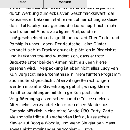
Wir leben in einer Zeit, in der oft die Verpackung wichtiger
Route
Website
als der Inhalt scheint: Jeder einfache Schokoriegel wird
durch Werbung zum exklusiven Geschmacksevent, der
Hausmeister bekommt statt einer Lohnerhöhung exklusiv
den Titel Facilitymanager und die Liebe hüpft nicht mehr
wie früher mit Amors zufälligem Pfeil, sondern
maßgeschneidert und algorithmenbasiert über Tinder und
Parship in unser Leben. Der deutsche Heinz Günter
verpackt sich im Frankreichurlaub plötzlich in Ringelshirt
und Baskenmütze und wundert sich, dass er trotz
Baguette unter bei-den Armen nicht als Jean Pierre
gesehen wird… Verpackung ist eben nicht alles Lucy van
Kuhl verpackt ihre Erkenntnisse in ihrem fünften Programm
auch äußerst geschickt: Aberwitzige Betrachtungen
werden in sanfte Klavierklänge gehüllt, winzig kleine
Randbeobachtungen mit dem großen poetischen
Vergrößerungsglas versehen und die Tristesse eines
Altersheims verwandelt sich durch einen Mantel aus
Fantasie plötzlich in eine mitreißende Ü80-Party. Zarte
Melancholie trifft auf krachenden Unfug, klassisches
Klavier auf Boogie Woogie, und wenn Sie glauben, dass
sowas nicht miteinander harmoniert – Lucys