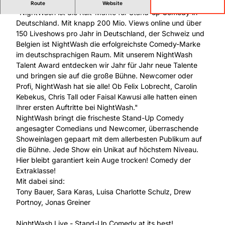
Stand-Up Comedy ist LIVE am lustigsten!
Route
Website
"NightWash ist die Kult-Marke für Stand-up Comedy in
Deutschland. Mit knapp 200 Mio. Views online und über
150 Liveshows pro Jahr in Deutschland, der Schweiz und
Belgien ist NightWash die erfolgreichste Comedy-Marke
im deutschsprachigen Raum. Mit unserem NightWash
Talent Award entdecken wir Jahr für Jahr neue Talente
und bringen sie auf die große Bühne. Newcomer oder
Profi, NightWash hat sie alle! Ob Felix Lobrecht, Carolin
Kebekus, Chris Tall oder Faisal Kawusi alle hatten einen
Ihrer ersten Auftritte bei NightWash."
NightWash bringt die frischeste Stand-Up Comedy
angesagter Comedians und Newcomer, überraschende
Showeinlagen gepaart mit dem allerbesten Publikum auf
die Bühne. Jede Show ein Unikat auf höchstem Niveau.
Hier bleibt garantiert kein Auge trocken! Comedy der
Extraklasse!
Mit dabei sind:
Tony Bauer, Sara Karas, Luisa Charlotte Schulz, Drew
Portnoy, Jonas Greiner
NightWash Live - Stand-Up Comedy at its best!