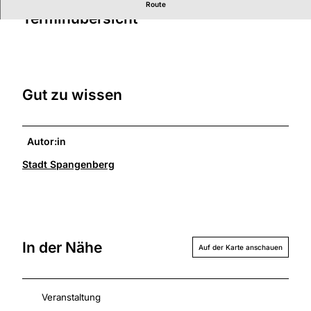
Route
o
Terminübersicht
l
a
u
s
b
Gut zu wissen
e
i
m
Autor:in
t
s
Stadt Spangenberg
v
p
2
0
2
In der Nähe
5
Auf der Karte anschauen
Veranstaltung