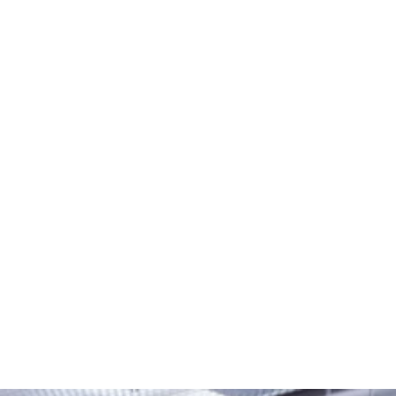
t
ten
 &
ünfte
ett