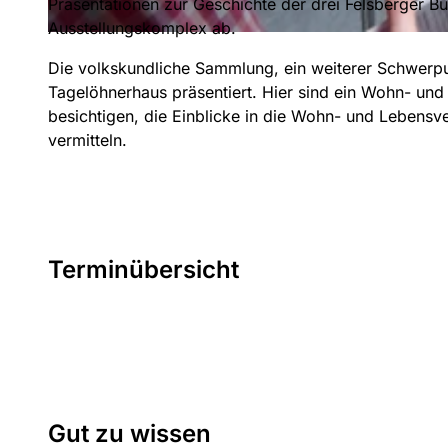
Präsentationen zur Geschichte der drei Felsberger B
Ausstellungskomplex ab.
© Tourismusregion Melsunger Land |
CC-BY-SA
Die volkskundliche Sammlung, ein weiterer Schwer
Tagelöhnerhaus präsentiert. Hier sind ein Wohn- und
besichtigen, die Einblicke in die Wohn- und Lebensv
vermitteln.
Terminübersicht
Gut zu wissen