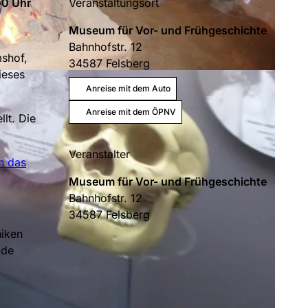
00 Uhr
Veranstaltungsort
Museum für Vor- und Frühgeschichte
Bahnhofstr. 12
shof,
34587
Felsberg
ieses
Anreise mit dem Auto
Anreise mit dem ÖPNV
lt. Die
Veranstalter
h das
Museum für Vor- und Frühgeschichte
Bahnhofstr. 12
34587
Felsberg
niken
ide