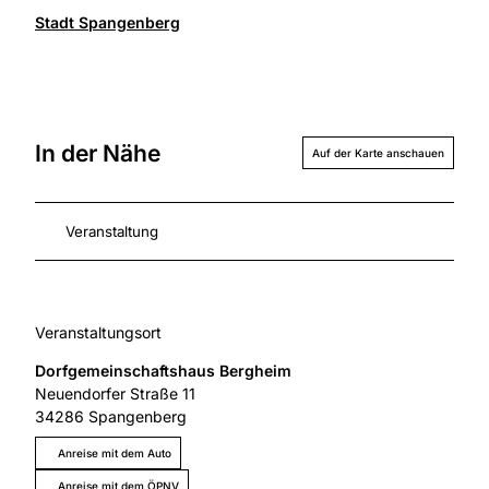
i
Stadt Spangenberg
x
a
b
a
y
In der Nähe
Auf der Karte anschauen
Veranstaltung
Veranstaltungsort
Dorfgemeinschaftshaus Bergheim
Neuendorfer Straße 11
34286
Spangenberg
Anreise mit dem Auto
Anreise mit dem ÖPNV