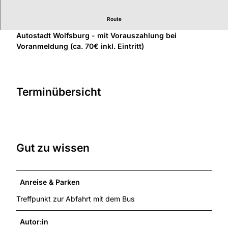
i
n
Route
t
Vereinsfahrt mit dem Bus zum Winterzauber in die
e
Autostadt Wolfsburg - mit Vorauszahlung bei
r
Voranmeldung (ca. 70€ inkl. Eintritt)
z
a
u
b
Terminübersicht
e
r
A
u
t
Gut zu wissen
o
s
t
Anreise & Parken
a
d
Treffpunkt zur Abfahrt mit dem Bus
t
-
Autor:in
p