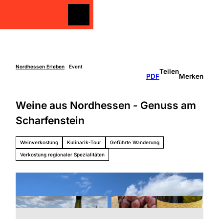
Z
u
Merkzettel
Merkzettel
Suche
m
I
n
h
a
Nordhessen Erleben
Event
Teilen
Freizeit
PDF
Merken
l
gestalten
t
Überblick
Weine aus Nordhessen - Genuss am
Entdecken
Unterkünfte
&
Scharfenstein
Genießen
Über
Aktiv sein
die
Weinverkostung
Kulinarik-Tour
Geführte Wanderung
Schlechtw
Region
etter
Verkostung regionaler Spezialitäten
Überbli
Unterweg
ck
s mit
Grimm
Kindern
Heimat
Nordhe
ssen