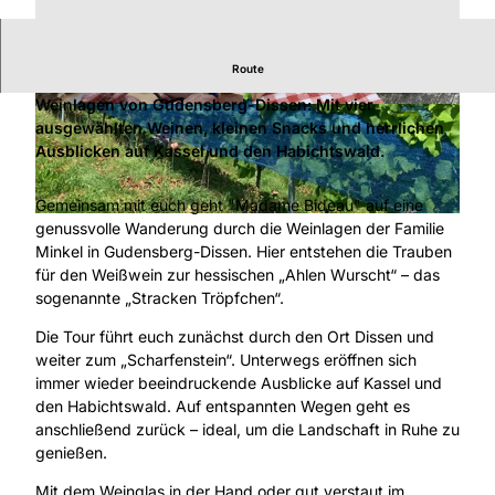
Route
Erlebt eine genussvolle Wanderung durch die
Weinlagen von Gudensberg-Dissen: Mit vier
© Naturpark Habichtswald, Susan Bideau |
© Naturpark Habichtswald, Susan Bideau |
CC-BY
CC-BY
ausgewählten Weinen, kleinen Snacks und herrlichen
Ausblicken auf Kassel und den Habichtswald.
Gemeinsam mit euch geht "Madame Bideau" auf eine
© Naturpark Habichtswald, Susan Bideau |
CC-BY
genussvolle Wanderung durch die Weinlagen der Familie
Minkel in Gudensberg-Dissen. Hier entstehen die Trauben
für den Weißwein zur hessischen „Ahlen Wurscht“ – das
sogenannte „Stracken Tröpfchen“.
Die Tour führt euch zunächst durch den Ort Dissen und
weiter zum „Scharfenstein“. Unterwegs eröffnen sich
immer wieder beeindruckende Ausblicke auf Kassel und
den Habichtswald. Auf entspannten Wegen geht es
anschließend zurück – ideal, um die Landschaft in Ruhe zu
genießen.
Mit dem Weinglas in der Hand oder gut verstaut im