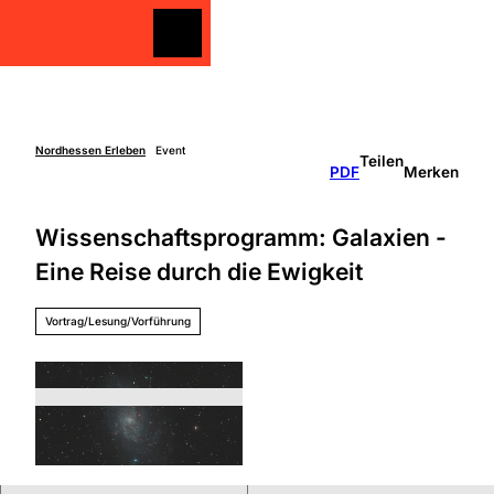
Z
u
Merkzettel
Merkzettel
Suche
m
I
n
h
a
Nordhessen Erleben
Event
Teilen
Freizeit
PDF
Merken
l
gestalten
t
Überblick
Wissenschaftsprogramm: Galaxien -
Entdecken
Unterkünfte
&
Eine Reise durch die Ewigkeit
Genießen
Über
Aktiv sein
die
Vortrag/Lesung/Vorführung
Schlechtw
Region
etter
Überbli
Unterweg
ck
s mit
Grimm
Kindern
Heimat
Nordhe
ssen