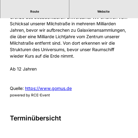
Begleiten Sie uns auf eine Reise durch die Ewigkeit zur
Route
Website
Grenze des beobachtbaren Universums. Wir erfahren vom
Schicksal unserer Milchstraße in mehreren Milliarden
Jahren, bevor wir aufbrechen zu Galaxienansammlungen,
die über eine Milliarde Lichtjahre vom Zentrum unserer
Milchstraße entfernt sind. Von dort erkennen wir die
Strukturen des Universums, bevor unser Raumschiff
wieder Kurs auf die Erde nimmt.
Ab 12 Jahren
Quelle:
https://www.gomus.de
powered by RCE-Event
Terminübersicht