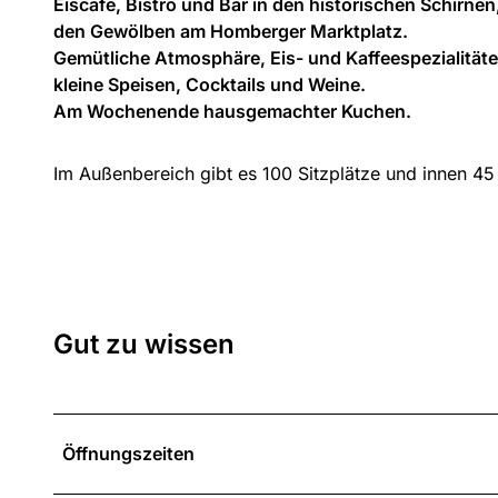
Eiscafe, Bistro und Bar in den historischen Schirnen
n
den Gewölben am Homberger Marktplatz.
d
Gemütliche Atmosphäre, Eis- und Kaffeespezialitäte
e
kleine Speisen, Cocktails und Weine.
n
Am Wochenende hausgemachter Kuchen.
S
c
Im Außenbereich gibt es 100 Sitzplätze und innen 45 
h
i
r
n
e
n
Gut zu wissen
Öffnungszeiten