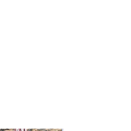
t
ten
 &
ünfte
ett