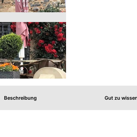
s
n
n
Beschreibung
Gut zu wisse