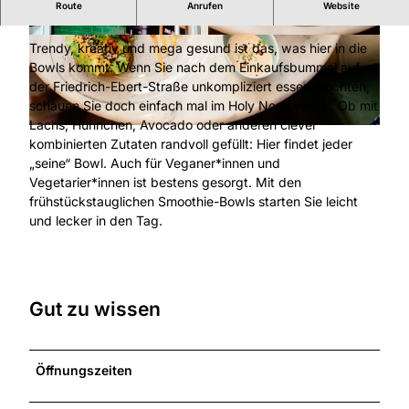
Route
Anrufen
Website
Eine Schüssel voll Glück
© Kassel Marketing GmbH
© Kassel Marketing GmbH
Trendy, kreativ und mega gesund ist das, was hier in die
Bowls kommt. Wenn Sie nach dem Einkaufsbummel auf
der Friedrich-Ebert-Straße unkompliziert essen möchten,
schauen Sie doch einfach mal im Holy Nosh vorbei. Ob mit
Lachs, Hühnchen, Avocado oder anderen clever
© Kassel Marketing GmbH
kombinierten Zutaten randvoll gefüllt: Hier findet jeder
„seine“ Bowl. Auch für Veganer*innen und
Vegetarier*innen ist bestens gesorgt. Mit den
frühstückstauglichen Smoothie-Bowls starten Sie leicht
und lecker in den Tag.
Gut zu wissen
Öffnungszeiten