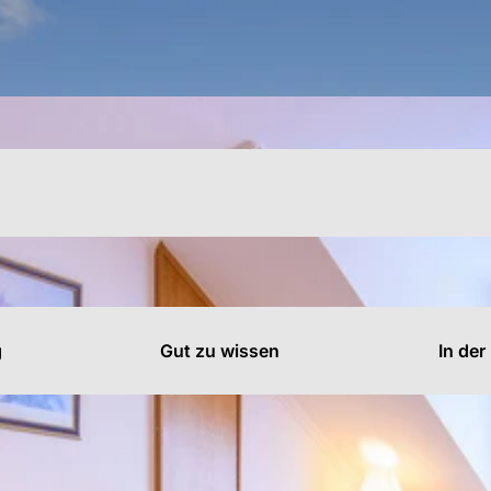
s
n
n
g
Gut zu wissen
In der