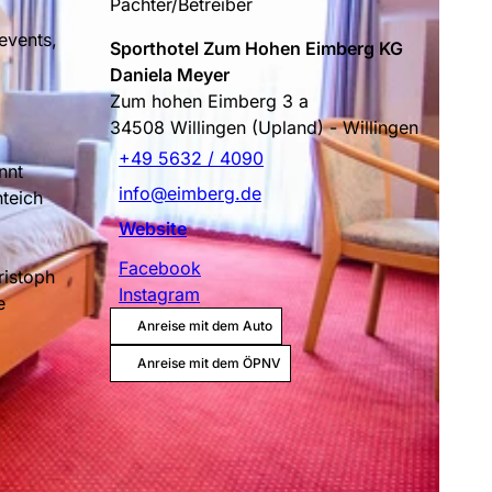
Pächter/Betreiber
events,
Sporthotel Zum Hohen Eimberg KG
Daniela Meyer
Zum hohen Eimberg 3 a
34508
Willingen (Upland)
- Willingen
+49 5632 / 4090
nnt
info@eimberg.de
teich
Website
Facebook
ristoph
Instagram
e
Anreise mit dem Auto
Anreise mit dem ÖPNV