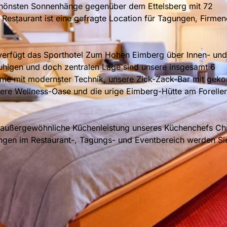
hönsten Sonnenhänge gegenüber dem Ettelsberg mit 72
estaurant ist eine gefragte Location für Tagungen, Firmen
verfügt das Sporthotel Zum Hohen Eimberg über Innen- und
higen und doch zentralen Lage sind unsere insgesamt 6
ume mit modernster Technik, unsere Zick-Zack-Bar mit geko
ere Wellness-Oase und die urige Eimberg-Hütte am Forellen
 außergewöhnliche Küchenleistung unseres Küchenchefs Ch
tungen im Restaurant-, Tagungs- und Eventbereich werden Si