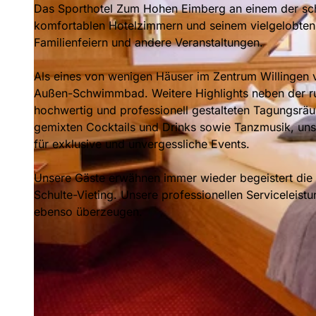
Das Sporthotel Zum Hohen Eimberg an einem der sc
komfortablen Hotelzimmern und seinem vielgelobten R
Familienfeiern und andere Veranstaltungen.
Als eines von wenigen Häuser im Zentrum Willingen 
Außen-Schwimmbad. Weitere Highlights neben der ru
hochwertig und professionell gestalteten Tagungsrä
gemixten Cocktails und Drinks sowie Tanzmusik, uns
für exklusive und unvergessliche Events.
Unsere Gäste erwähnen immer wieder begeistert die
Schulte-Vieting. Unsere professionellen Serviceleis
ebenso überzeugen.