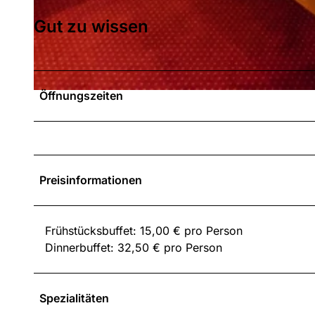
Gut zu wissen
© Sporthotel Zum Hohen Eimberg |
CC-BY-SA
Öffnungszeiten
© Sporthotel Zum Hohen Eimberg, Dennis Müller |
CC-BY-SA
Preisinformationen
Frühstücksbuffet: 15,00 € pro Person
Dinnerbuffet: 32,50 € pro Person
Spezialitäten