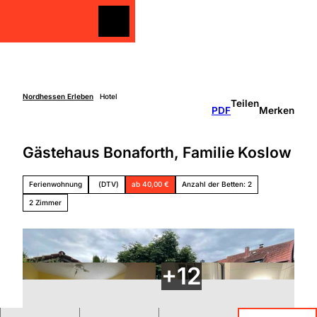
Z
u
Merkzettel
Merkzettel
Suche
m
I
n
h
a
Nordhessen Erleben
Hotel
Teilen
Freizeit
PDF
Merken
l
gestalten
t
Überblick
Gästehaus Bonaforth, Familie Koslow
Entdecken
Unterkünfte
&
Genießen
Ferienwohnung
(DTV)
ab 40,00 €
Anzahl der Betten: 2
Über
Aktiv sein
die
2 Zimmer
Schlechtw
Region
etter
Überbli
Unterweg
ck
s mit
Grimm
Kindern
Heimat
Nordhe
ssen