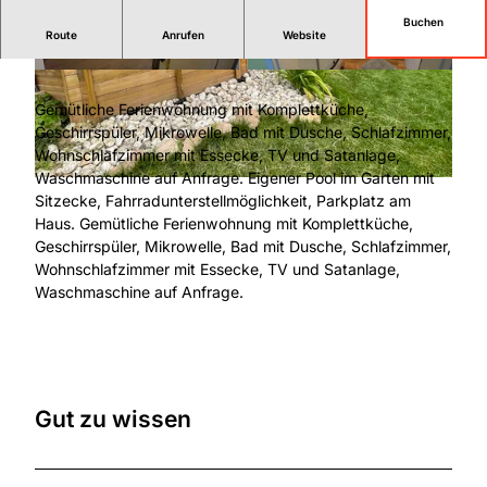
Buchen
2-Raum Ferienwohnung
Route
Anrufen
Website
© Gäsethaus Bonaforth |
CC-BY-SA
© Gästehaus Bonaforth |
CC-BY-SA
Gemütliche Ferienwohnung mit Komplettküche,
Geschirrspüler, Mikrowelle, Bad mit Dusche, Schlafzimmer,
Wohnschlafzimmer mit Essecke, TV und Satanlage,
Waschmaschine auf Anfrage. Eigener Pool im Garten mit
© Gästehaus Bonaforth |
CC-BY-SA
Sitzecke, Fahrradunterstellmöglichkeit, Parkplatz am
Haus. Gemütliche Ferienwohnung mit Komplettküche,
Geschirrspüler, Mikrowelle, Bad mit Dusche, Schlafzimmer,
Wohnschlafzimmer mit Essecke, TV und Satanlage,
Waschmaschine auf Anfrage.
Gut zu wissen