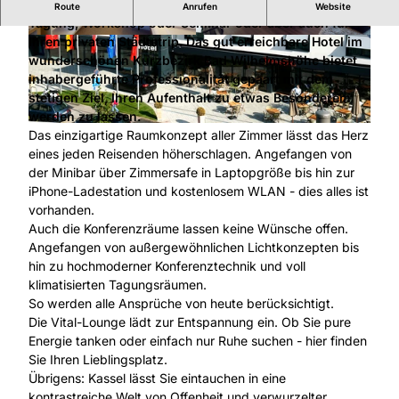
Die documenta-Stadt Kassel ist der ideale Ort für Ihre
Route
Anrufen
Website
Tagung, Workshop oder Seminar oder aber auch für
Ihren privaten Städtetrip. Das gut erreichbare Hotel im
© Schlosshotel Betriebs GmbH |
CC-BY
© Schlosshotel Betriebs GmbH |
CC-BY
wunderschönen Kurzbezirk Bad Wilhelmshöhe bietet
inhabergeführte Professionalität gepaart mit dem
stetigen Ziel, Ihren Aufenthalt zu etwas Besonderem
werden zu lassen.
© Schlosshotel Betriebs GmbH |
CC-BY
Das einzigartige Raumkonzept aller Zimmer lässt das Herz
eines jeden Reisenden höherschlagen. Angefangen von
der Minibar über Zimmersafe in Laptopgröße bis hin zur
iPhone-Ladestation und kostenlosem WLAN - dies alles ist
vorhanden.
Auch die Konferenzräume lassen keine Wünsche offen.
Angefangen von außergewöhnlichen Lichtkonzepten bis
hin zu hochmoderner Konferenztechnik und voll
klimatisierten Tagungsräumen.
So werden alle Ansprüche von heute berücksichtigt.
Die Vital-Lounge lädt zur Entspannung ein. Ob Sie pure
Energie tanken oder einfach nur Ruhe suchen - hier finden
Sie Ihren Lieblingsplatz.
Übrigens: Kassel lässt Sie eintauchen in eine
kontrastreiche Welt von Offenheit und verwurzelter