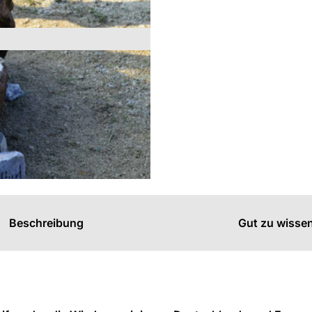
s
n
n
Beschreibung
Gut zu wisse