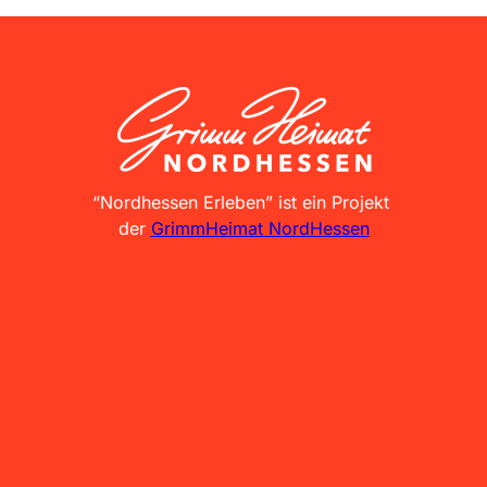
GrimmHeimat NordHessen
“Nordhessen Erleben” ist ein Projekt
der
GrimmHeimat NordHessen