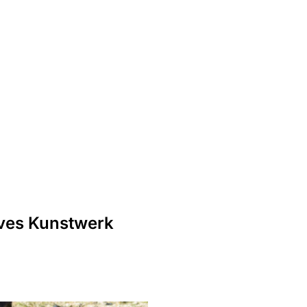
t
ten
tives Kunstwerk
 &
ünfte
ett