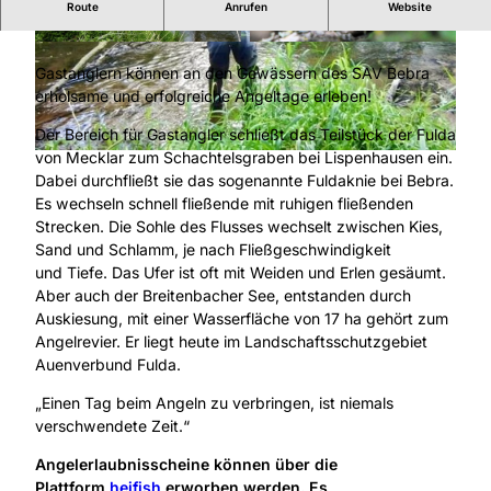
Route
Anrufen
Website
Dem Fisch immer einen Flossenschlag voraus!
© Stadtentwicklung Bebra GmbH |
CC-BY-SA
© Stadtentwicklung Bebra GmbH, H. Schreyer |
CC-BY-SA
Gastanglern können an den Gewässern des SAV Bebra
erholsame und erfolgreiche Angeltage erleben!
Der Bereich für Gastangler schließt das Teilstück der Fulda
von Mecklar zum Schachtelsgraben bei Lispenhausen ein.
© Stadtentwicklung Bebra GmbH |
CC-BY-SA
Dabei durchfließt sie das sogenannte Fuldaknie bei Bebra.
Es wechseln schnell fließende mit ruhigen fließenden
Strecken. Die Sohle des Flusses wechselt zwischen Kies,
Sand und Schlamm, je nach Fließgeschwindigkeit
und Tiefe. Das Ufer ist oft mit Weiden und Erlen gesäumt.
Aber auch der Breitenbacher See, entstanden durch
Auskiesung, mit einer Wasserfläche von 17 ha gehört zum
Angelrevier. Er liegt heute im Landschaftsschutzgebiet
Auenverbund Fulda.
„Einen Tag beim Angeln zu verbringen, ist niemals
verschwendete Zeit.“
Angelerlaubnisscheine können über die
Plattform
hejfish
erworben werden. Es