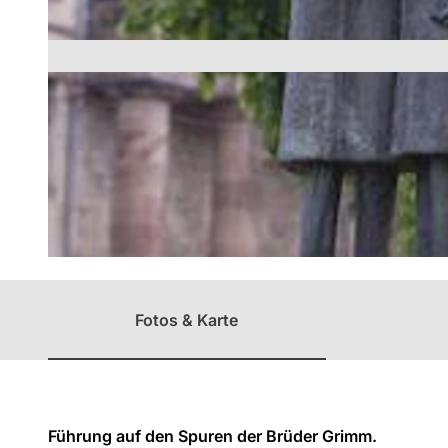
Unterweg
Regio
mit Kinder
Überblick
GrimmHei
mat
Nordhess
en
© Witzel, Chantal
Fotos & Karte
Führung auf den Spuren der Brüder Grimm.