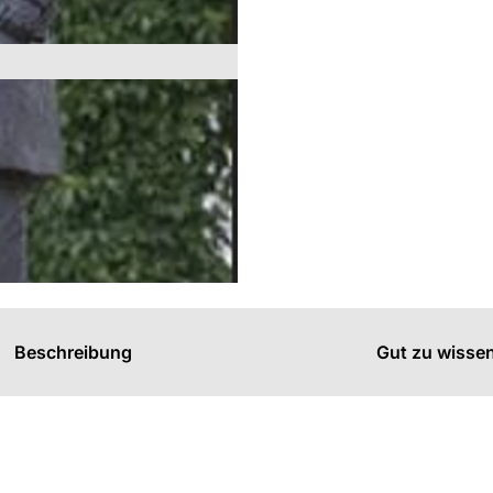
s
n
n
Beschreibung
Gut zu wisse