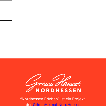
GrimmHeimat NordHessen
“Nordhessen Erleben” ist ein Projekt
der
GrimmHeimat NordHessen