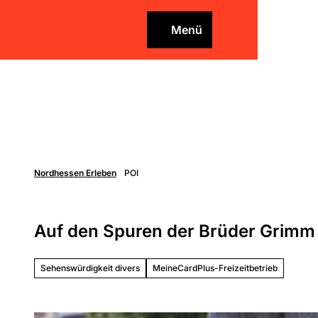
Z
u
Menü
Merkzettel
Merkzettel
Suche
m
I
n
h
a
l
t
Nordhessen Erleben
POI
Freizei
gestal
Überblick
Auf den Spuren der Brüder Grimm
Entdecken
Unterk
Genießen
Sehenswürdigkeit divers
MeineCardPlus-Freizeitbetrieb
Aktiv sein
Schlechtw
Über
er
die