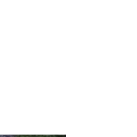
t
ten
 &
ünfte
ett