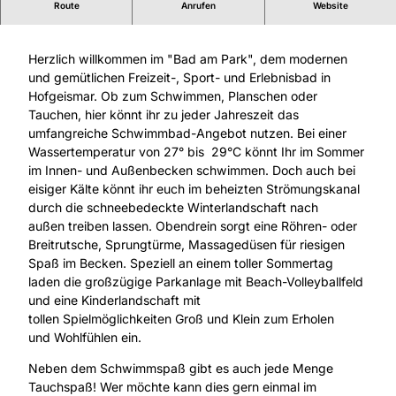
Route
Anrufen
Website
Badespaß pur im Bad am Park Hofgeismar!
Herzlich willkommen im "Bad am Park", dem modernen
und gemütlichen Freizeit-, Sport- und Erlebnisbad in
Hofgeismar. Ob zum Schwimmen, Planschen oder
Tauchen, hier könnt ihr zu jeder Jahreszeit das
umfangreiche Schwimmbad-Angebot nutzen. Bei einer
Wassertemperatur von 27° bis 29°C könnt Ihr im Sommer
im Innen- und Außenbecken schwimmen. Doch auch bei
eisiger Kälte könnt ihr euch im beheizten Strömungskanal
durch die schneebedeckte Winterlandschaft nach
außen treiben lassen. Obendrein sorgt eine Röhren- oder
Breitrutsche, Sprungtürme, Massagedüsen für riesigen
Spaß im Becken. Speziell an einem toller Sommertag
laden die großzügige Parkanlage mit Beach-Volleyballfeld
und eine Kinderlandschaft mit
tollen Spielmöglichkeiten Groß und Klein zum Erholen
und Wohlfühlen ein.
Neben dem Schwimmspaß gibt es auch jede Menge
Tauchspaß! Wer möchte kann dies gern einmal im