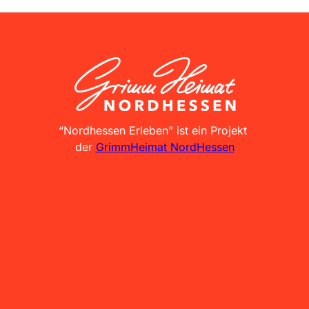
GrimmHeimat NordHessen
“Nordhessen Erleben” ist ein Projekt
der
GrimmHeimat NordHessen