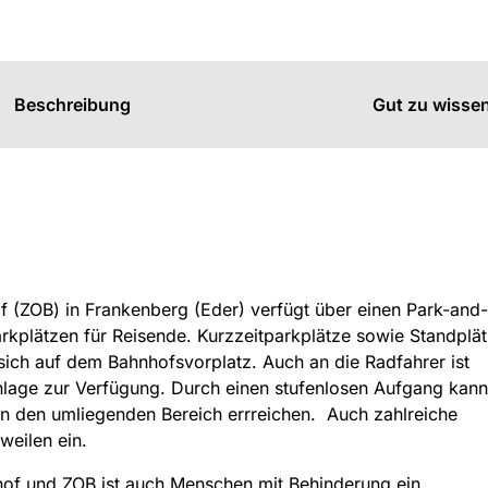
s
n
n
Beschreibung
Gut zu wisse
(ZOB) in Frankenberg (Eder) verfügt über einen Park-and-
rkplätzen für Reisende. Kurzzeitparkplätze sowie Standplät
sich auf dem Bahnhofsvorplatz. Auch an die Radfahrer ist
Anlage zur Verfügung. Durch einen stufenlosen Aufgang kan
 den umliegenden Bereich errreichen. Auch zahlreiche
weilen ein.
hof und ZOB ist auch Menschen mit Behinderung ein