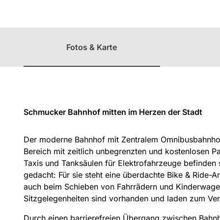
Unterweg
Regio
mit Kinder
Überblick
GrimmHei
mat
Fotos & Karte
Nordhess
en
Schmucker Bahnhof mitten im Herzen der Stadt
Der moderne Bahnhof mit Zentralem Omnibusbahnhof 
Bereich mit zeitlich unbegrenzten und kostenlosen Pa
Taxis und Tanksäulen für Elektrofahrzeuge befinden 
gedacht: Für sie steht eine überdachte Bike & Ride-
auch beim Schieben von Fahrrädern und Kinderwagen
Sitzgelegenheiten sind vorhanden und laden zum Ver
Durch einen barrierefreien Übergang zwischen Bahn