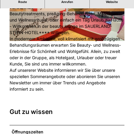
Wo Luxus zum Standard wird lässt man sich gern
Route
Anrufen
Website
verwöhnen
Beautytreatments, preAging-Behandlungen, Massagen
© Nice Cosmetic Agentur UG, mp moving-pict
© Nice Cosmetic Agentur UG, mp moving-pict
ures gmbh |
CC-BY-SA
ures gmbh |
CC-BY-SA
und Wellnessrituale, oder einfach ein Tag Urlaub zu Hause
- Willkommen in der beauty lounge im SAUERLAND-
STERN-HOTEL**** Willingen.
In modernem Ambiente, voll klimatisiert mit großzügigen
© Nice Cosmetic Agentur UG, mp moving-pictures gmbh |
CC-BY-SA
Behandlungsräumen erwarten Sie Beauty- und Wellness-
Erlebnisse für Schönheit und Wohlgefühl. Allein, zu zweit
oder in der Gruppe, als Hotelgast, Urlauber oder treuer
Kunde, Sie sind uns immer willkommen.
Auf unsererer Website informieren wir Sie über unsere
speziellen Sommerangebote oder abonieren Sie unseren
Newsletter um immer über Trends und Angebote
informiert zu sein.
Gut zu wissen
Öffnungszeiten