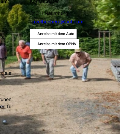
z am
Kontaktdaten
34311
Naumburg
ovelbenberg@aol.com
Anreise mit dem Auto
is,
nen
Anreise mit dem ÖPNV
ie
, als
ruhen.
en für