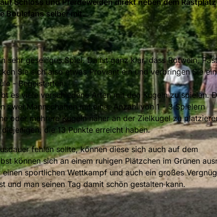
ck auf Schloss und Pferdeweiden direkt neben dem Rastplat
e Boulefans selber mit.
sehr geselliges Spiel. Da ist ganz klar, dass Rotwein, Past
ken Sie sich also etwas Proviant ein und verbringen Sie ei
le - Begeisterten.
gibt es viele verschiedene Arten mit den Kugeln zu spielen. D
en zwei Mannschaften mit einer Anzahl von 1 - 3 Spielern
ine oder mehrere Kugeln näher an der Zielkugel zu platzieren
iejenigen, die 13 Punkte erreicht haben.
Ausdauer fehlen sollte, können diese sich auch auf dem
lbst können sich an einem ruhigen Plätzchen im Grünen aus
für einen sportlichen Wettkampf und auch ein großes Vergnüg
 ist und man seinen Tag damit schön gestalten kann.