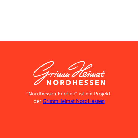
GrimmHeimat NordHessen
“Nordhessen Erleben” ist ein Projekt
der
GrimmHeimat NordHessen