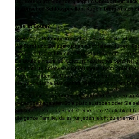
Der Bouleplatz Elbenberg liegt im Oberdorf mit Bli
historischen Schlosspavillon. Kugeln bringen sich di
Was ist Boule?
Boule oder Pétanque kommt aus Frankreich und ist ein 
Weißbrot und Zwiebelkuchen nicht fehlen dürfen. Pac
spaßigen Tag mit Familie, Freunden oder anderen Bou
Da Boule ein sehr beliebtes französisches Spiel ist, 
bekannteste Spielweise ist Pétanque. Beim Spiel tret
gegeneinander an. Das Ziel des Spieles hierbei ist, e
die gegnerische Mannschaft. Gewinner sind am Ende d
Falls Sie mit Ihren Kindern da sind und es denen an 
gegenüberliegenden Spielplatz austoben oder Sie se
Sie sehen also, das Spiel ist eine gute Möglichkeit 
die ganze Familie, da es für jeden leicht zu erlernen