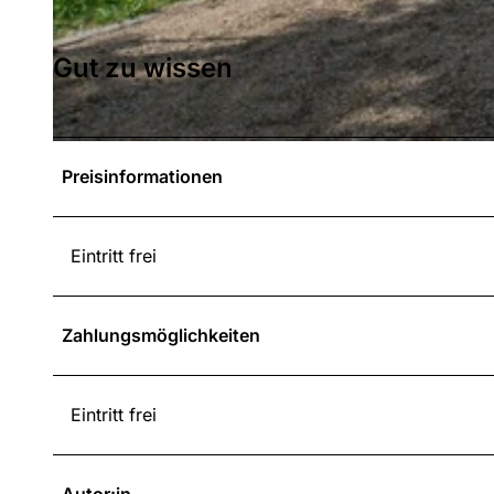
© Stadt Naumburg / Naturpark Habichtswald, Paavo Blofield |
CC-BY-SA
Gut zu wissen
© Stadt Naumburg / Naturpark Habichtswald, Paavo Blofield |
CC-BY-SA
Preisinformationen
Eintritt frei
Zahlungsmöglichkeiten
Eintritt frei
Autor:in