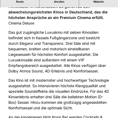
Das Cineplex Capitol in Kassel ist das modernste
Route
Anrufen
Website
Filmtheater in Nordhessen. Es gehört zu den
abwechslungsreichsten Kinos in Deutschland, das die
höchsten Ansprüche an ein Premium Cinema erfüllt.
Cinema Deluxe
Das gut zugängliche Luxuskino mit sieben Kinosälen
befindet sich in Kassels Fußgängerzone und besticht
durch Eleganz und Transparenz. Drei Säle sind mit
bequemen, breiten und motorisch einstellbaren
Liegesesseln für höchsten Komfort ausgestattet. Die
Luxuskinosäle sind außerdem mit einem VIP
Empfangsbereich ausgestattet. Alle Kinos verfügen über
Dolby Atmos Sound, 4D-Erlebnis und Komfortsessel.
Das Kino ist mit modernster und hochwertiger Technologie
ausgestattet. So intensivieren höchste Klangqualität und
spezielle Soundeffekte die visuellen Eindrücke. Für das 4D
Kinoerlebnis erhalten drei Säle die beliebten Motion (D-
Box) Sessel. Hinzu kommen die großzügig angesiedelten
Komfortsessel und die optimale Sicht.
An der kinoeigenen High Noon Bar werden Cocktails &