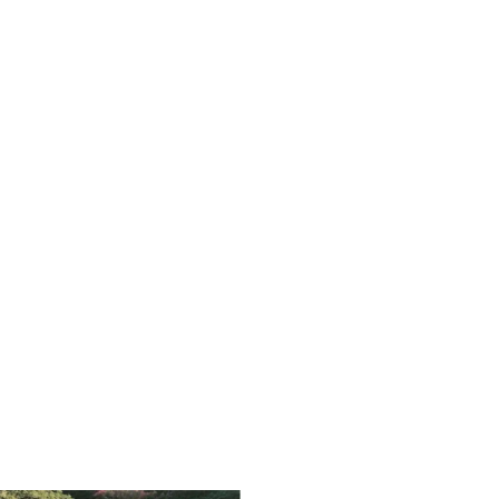
t
ten
 &
ünfte
ett