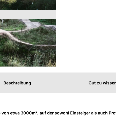
s
n
n
Beschreibung
Gut zu wisse
he von etwa 3000m², auf der sowohl Einsteiger als auch Pro