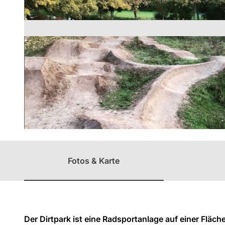
Unterweg
Regio
mit Kinder
Überblick
GrimmHei
mat
Nordhess
en
© Stadt Kassel; Foto: Jugendamt
Fotos & Karte
Der Dirtpark ist eine Radsportanlage auf einer Fläc