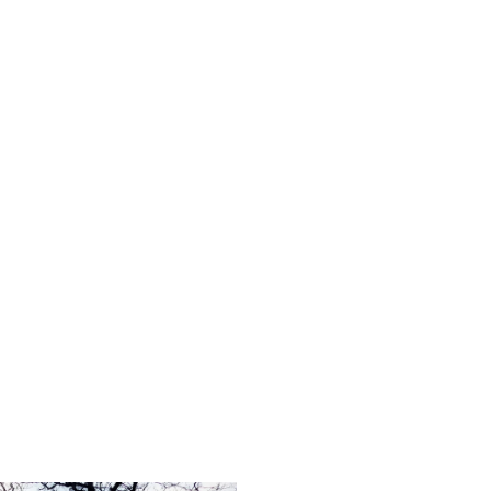
t
ten
 &
ünfte
ett