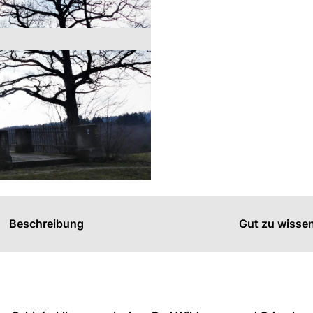
s
n
n
Y-SA
Beschreibung
Gut zu wisse