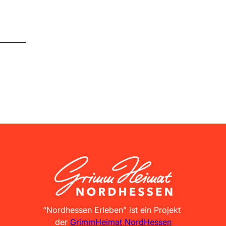
GrimmHeimat NordHessen
“Nordhessen Erleben” ist ein Projekt
der
GrimmHeimat NordHessen