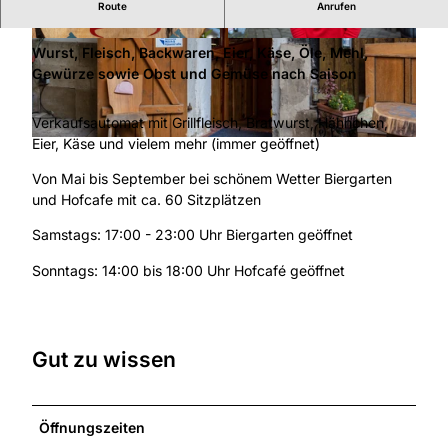
Route
Anrufen
Aus der Region, direkt auf den Tisch
© Rotkäppchenland, Patrick Pfaff |
CC-BY-SA
© Rotkäppchenland, Patrick Pfaff |
CC-BY-SA
Wurst, Fleisch, Backwaren, Eier, Käse, Öle, Mehl,
Gewürze sowie Obst und Gemüse nach Saison
Verkaufsautomat mit Grillfleisch, Bratwurst, Hähnchen,
Eier, Käse und vielem mehr (immer geöffnet)
© Rotkäppchenland, Patrick Pfaff |
CC-BY-SA
Von Mai bis September bei schönem Wetter Biergarten
und Hofcafe mit ca. 60 Sitzplätzen
Samstags: 17:00 - 23:00 Uhr Biergarten geöffnet
Sonntags: 14:00 bis 18:00 Uhr Hofcafé geöffnet
Gut zu wissen
Öffnungszeiten