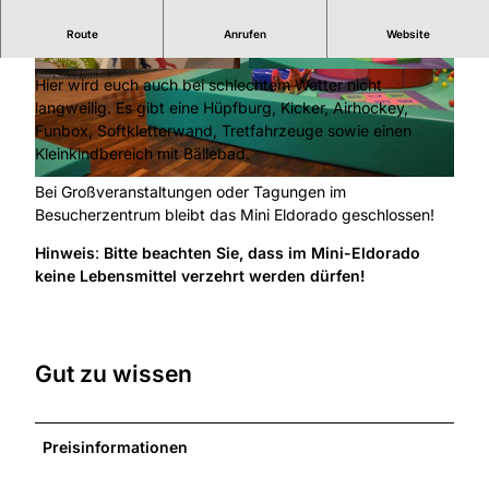
Route
Anrufen
Website
Indoor-Spielplatz für Kinder bis 12 Jahre
© Tourist-Information Willingen |
CC-BY-SA
© Tourist-Information Willingen |
CC-BY-SA
Hier wird euch auch bei schlechtem Wetter nicht
langweilig. Es gibt eine Hüpfburg, Kicker, Airhockey,
Funbox, Softkletterwand, Tretfahrzeuge sowie einen
Kleinkindbereich mit Bällebad.
© Tourist-Information Willingen |
CC-BY-SA
Bei Großveranstaltungen oder Tagungen im
Besucherzentrum bleibt das Mini Eldorado geschlossen!
Hinweis
:
Bitte beachten Sie, dass im Mini-Eldorado
keine Lebensmittel verzehrt werden dürfen!
Gut zu wissen
Preisinformationen