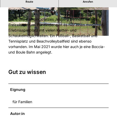
Route
Anrufen
Der freizugängliche Erlebnisspielplatz im
Freizeitzentrum Jesberg.
© Gemeinde Jesberg |
CC-BY-NC-ND
© Gemeinde Jesberg
Nahe des Campingplatzes Jesberg befindet sich das
Freizeitzentrum. Für Kinder gibt es hier einen modernen
Erlebnisspielplatz mit vielen Kletter- und
Schaukelmöglichkeiten. Ein Fußball-, Basketball und
© Gemeinde Jesberg
Tennisplatz und Beachvolleyballfeld sind ebenso
vorhanden. Im Mai 2021 wurde hier auch je eine Boccia-
und Boule Bahn angelegt.
Gut zu wissen
Eignung
für Familien
Autor:in