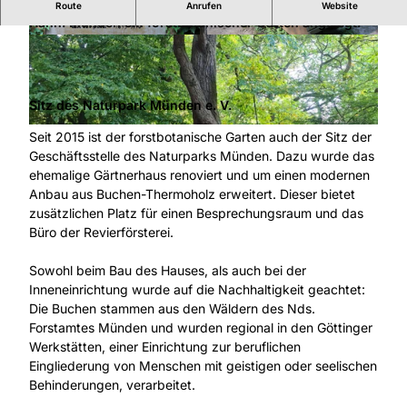
Bereits im Jahr 1868 wurde für die Forstakademie
Route
Anrufen
Website
Hann. Münden ein forstbotanischer Garten angelegt.
© Martin Creuels |
CC-BY
© Martin Creuels |
CC-BY
Sitz des Naturpark Münden e. V.
© Martin Creuels |
CC-BY
Seit 2015 ist der forstbotanische Garten auch der Sitz der
Geschäftsstelle des Naturparks Münden. Dazu wurde das
ehemalige Gärtnerhaus renoviert und um einen modernen
Anbau aus Buchen-Thermoholz erweitert. Dieser bietet
zusätzlichen Platz für einen Besprechungsraum und das
Büro der Revierförsterei.
Sowohl beim Bau des Hauses, als auch bei der
Inneneinrichtung wurde auf die Nachhaltigkeit geachtet:
Die Buchen stammen aus den Wäldern des Nds.
Forstamtes Münden und wurden regional in den Göttinger
Werkstätten, einer Einrichtung zur beruflichen
Eingliederung von Menschen mit geistigen oder seelischen
Behinderungen, verarbeitet.