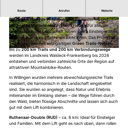
Route
Anrufen
Website
Vielfalt für alle Levels
Die
Green Trails in Willingen
sind ein modernes und
© Greentrails |
CC-BY-SA
© MARIUS LAHME |
CC-BY-SA
naturnahes
Mountainbike-Trail-Erlebnis
für alle, die
Bewegung in der Landschaft lieben – vom Einsteiger über
Familien bis hin zu erfahrenen Biker:innen. Das Projekt ist
Teil des europaweit einzigartigen
Green Trails-Netzes
:
Bis zu
200 km Trails und 200 km Verbindungswege
© MARIUS LAHME |
CC-BY-SA
werden im Landkreis Waldeck-Frankenberg bis 2028
entstehen und verbinden zahlreiche Orte der Region auf
attraktiven Mountainbike-Routen.
In Willingen wurden mehrere abwechslungsreiche Trails
realisiert, die harmonisch in die Landschaft eingebettet
sind. Sie wurden so angelegt, dass Natur und Erlebnis
miteinander im Einklang stehen – die Wege führen durch
den Wald, bieten flüssige Abschnitte und lassen sich auch
gut mit dem Lift kombinieren.
Ruthenaar-Double (RUD)
– ca. 6 km: Ideal für Einsteiger
und Familien. Mit dem Lift geht es nach oben, dann rollen