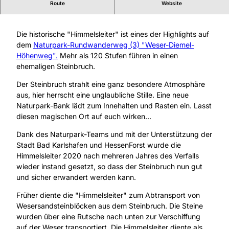
Route
Website
Historische "Himmelsleiter" mit mehr als 120 Stufen
Die historische "Himmelsleiter" ist eines der Highlights auf
dem
Naturpark-Rundwanderweg (3) "Weser-Diemel-
Höhenweg".
Mehr als 120 Stufen führen in einen
ehemaligen Steinbruch.
Der Steinbruch strahlt eine ganz besondere Atmosphäre
aus, hier herrscht eine unglaubliche Stille. Eine neue
Naturpark-Bank lädt zum Innehalten und Rasten ein. Lasst
diesen magischen Ort auf euch wirken...
Dank des Naturpark-Teams und mit der Unterstützung der
Stadt Bad Karlshafen und HessenForst wurde die
Himmelsleiter 2020 nach mehreren Jahres des Verfalls
wieder instand gesetzt, so dass der Steinbruch nun gut
und sicher erwandert werden kann.
Früher diente die "Himmelsleiter" zum Abtransport von
Wesersandsteinblöcken aus dem Steinbruch. Die Steine
wurden über eine Rutsche nach unten zur Verschiffung
auf der Weser transportiert. Die Himmelsleiter diente als