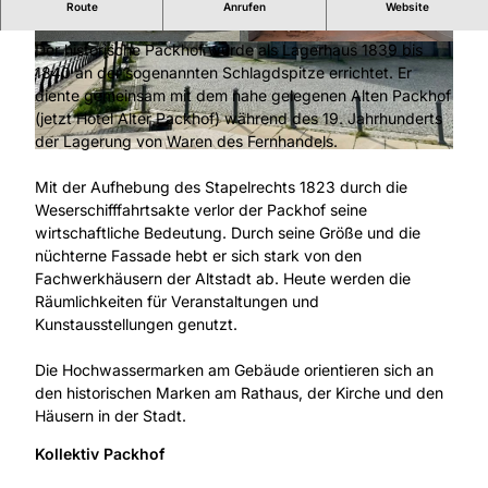
Geschichte
Route
Anrufen
Website
Der historische Packhof wurde als Lagerhaus 1839 bis
© Hann. Münden Marketing GmbH |
CC-BY
© Kollektiv Packhof |
CC-BY
1840 an der sogenannten Schlagdspitze errichtet. Er
diente gemeinsam mit dem nahe gelegenen Alten Packhof
(jetzt Hotel Alter Packhof) während des 19. Jahrhunderts
der Lagerung von Waren des Fernhandels.
© Hann. Münden Marketing GmbH |
CC-BY
Mit der Aufhebung des Stapelrechts 1823 durch die
Weserschifffahrtsakte verlor der Packhof seine
wirtschaftliche Bedeutung. Durch seine Größe und die
nüchterne Fassade hebt er sich stark von den
Fachwerkhäusern der Altstadt ab. Heute werden die
Räumlichkeiten für Veranstaltungen und
Kunstausstellungen genutzt.
Die Hochwassermarken am Gebäude orientieren sich an
den historischen Marken am Rathaus, der Kirche und den
Häusern in der Stadt.
Kollektiv Packhof