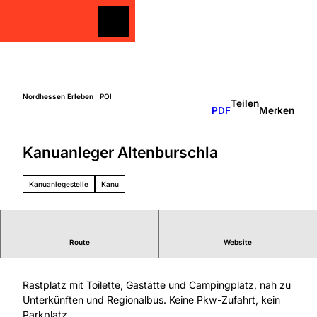
Z
u
Merkzettel
Merkzettel
Suche
m
I
n
h
a
Nordhessen Erleben
POI
Teilen
Freizeit
PDF
Merken
l
gestalten
t
Überblick
Kanuanleger Altenburschla
Entdecken
Unterkünfte
&
Genießen
Kanuanlegestelle
Kanu
Über
Aktiv sein
die
Schlechtw
Region
etter
Überbli
Unterweg
ck
Route
Website
Rastplatz ohne Pkw-Zufahrt, kein Parkplatz.
s mit
Grimm
Kindern
Heimat
Rastplatz mit Toilette, Gastätte und Campingplatz, nah zu
Nordhe
Unterkünften und Regionalbus. Keine Pkw-Zufahrt, kein
ssen
Parkplatz.