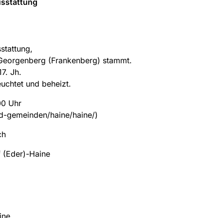
usstattung
stattung,
t. Georgenberg (Frankenberg) stammt.
7. Jh.
euchtet und beheizt.
00 Uhr
nd-gemeinden/haine/haine/)
ch
 (Eder)-Haine
ine