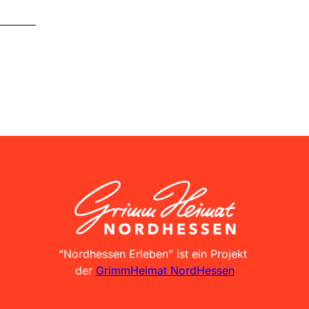
GrimmHeimat NordHessen
“Nordhessen Erleben” ist ein Projekt
der
GrimmHeimat NordHessen