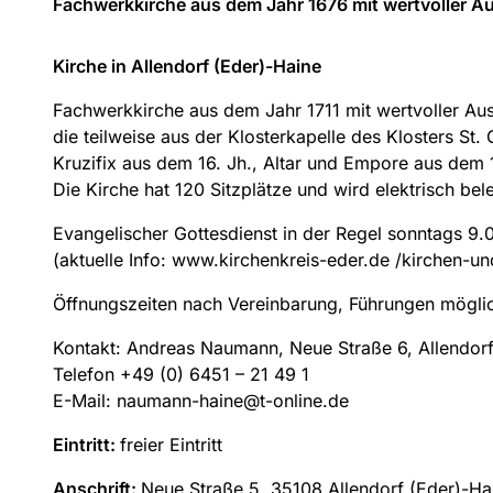
Fachwerkkirche aus dem Jahr 1676 mit wertvoller A
Kirche in Allendorf (Eder)-Haine
Fachwerkkirche aus dem Jahr 1711 mit wertvoller Aus
die teilweise aus der Klosterkapelle des Klosters S
Kruzifix aus dem 16. Jh., Altar und Empore aus dem 1
Die Kirche hat 120 Sitzplätze und wird elektrisch bel
Evangelischer Gottesdienst in der Regel sonntags 9.
(aktuelle Info: www.kirchenkreis-eder.de /kirchen-u
Öffnungszeiten nach Vereinbarung, Führungen mögli
Kontakt: Andreas Naumann, Neue Straße 6, Allendorf
Telefon +49 (0) 6451 – 21 49 1
E-Mail: naumann-haine@t-online.de
Eintritt:
freier Eintritt
Anschrift:
Neue Straße 5, 35108 Allendorf (Eder)-Ha