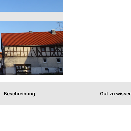
s
n
n
Beschreibung
Gut zu wisse