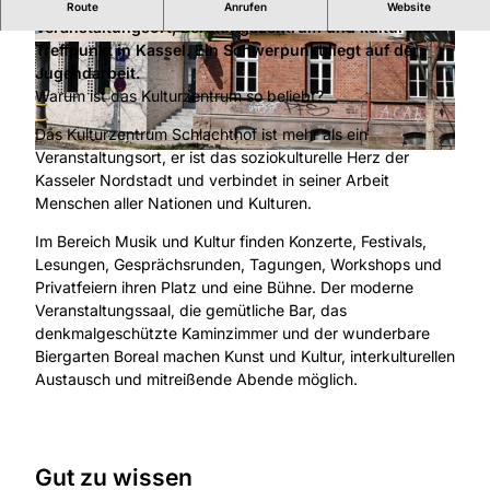
Das Kulturzentrum Schlachthof ist ein
Route
Anrufen
Website
Veranstaltungsort, Beratungszentrum und kultureller
Treffpunkt in Kassel. Ein Schwerpunkt liegt auf der
© Kassel Marketing GmbH | Fotograf Can Wag
ener |
CC-BY-SA
Jugendarbeit.
Warum ist das Kulturzentrum so beliebt?
Das Kulturzentrum Schlachthof ist mehr als ein
Veranstaltungsort, er ist das soziokulturelle Herz der
© Stadt Kassel; Foto: Harry Soremski
Kasseler Nordstadt und verbindet in seiner Arbeit
Menschen aller Nationen und Kulturen.
Im Bereich Musik und Kultur finden Konzerte, Festivals,
Lesungen, Gesprächsrunden, Tagungen, Workshops und
Privatfeiern ihren Platz und eine Bühne. Der moderne
Veranstaltungssaal, die gemütliche Bar, das
denkmalgeschützte Kaminzimmer und der wunderbare
Biergarten Boreal machen Kunst und Kultur, interkulturellen
Austausch und mitreißende Abende möglich.
Gut zu wissen