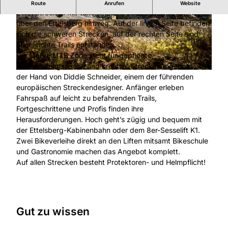
Flow, Glücksgefühle, Adrenalin
Route
Anrufen
Website
Zehn Strecken mit 15 Kilometern Gesamtlänge ziehen sich
über den Ettelsberg hinweg. Auf der linken Seite befinden
© MTB Zone Bikepark Willingen, Leopold Herm
© MTB Zone Bikepark Willingen, Leopold Herm
ann, Trailfocusphotography |
CC-BY-SA
ann |
CC-BY-SA
sich die schweren Strecken, auf der rechten Seite sind
eher leichte Trails entstanden.
Die Marke MTB Zone steht für gepflegte,
abwechslungsreiche und kreative Streckenangebote aus
© MTB Zone Bikepark Willingen, Leopold Hermann |
CC-BY-SA
der Hand von Diddie Schneider, einem der führenden
europäischen Streckendesigner. Anfänger erleben
Fahrspaß auf leicht zu befahrenden Trails,
Fortgeschrittene und Profis finden ihre
Herausforderungen. Hoch geht’s zügig und bequem mit
der Ettelsberg-Kabinenbahn oder dem 8er-Sesselift K1.
Zwei Bikeverleihe direkt an den Liften mitsamt Bikeschule
und Gastronomie machen das Angebot komplett.
Auf allen Strecken besteht Protektoren- und Helmpflicht!
Gut zu wissen