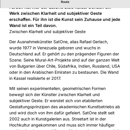
Eindrucksvoll mit geometrischen Formen und vielen
Route
Farben hat hier der SatOne alais Rafael Gerlach ein
Werk zwischen Klarheit und subjektiver Geste
erschaffen. Für ihn ist die Kunst sein Zuhause und jede
Wand ist ein Teil davon.
Zwischen Klarheit und subjektiver Geste
Der Ausnahmekünstler SatOne, alias Rafael Gerlach,
wurde 1977 in Venezuela geboren und wuchs in
Deutschland auf. Er gehört zu den prägenden Figuren der
Szene. Seine Mural-Art-Projekte sind auf der ganzen Welt
von Bulgarien über Chile, Südafrika, Indien, Russland, USA
oder in den Arabischen Emiraten zu bestaunen. Die Wand
in Kassel realisierte er 2017.
Mit seinen experimentellen, geometrischen Formen
bewegt sich der Künstler zwischen Klarheit und
subjektiver Geste. Er wendet sich von etablierten
Gestaltungsprinzipen des akademischen Kunstbetriebs ab
und wird doch von ihm dafür gefeiert. SatOne stellt seit
2002 auch in Kunstgalerien aus. Streetart ist in der
Hochkultur angekommen und muss sich immer häufiger