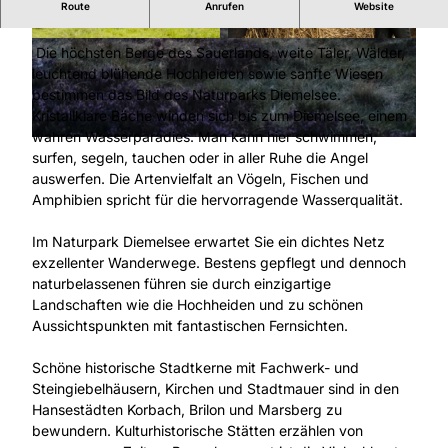
Route
Anrufen
Website
Herzlich willkommen im Naturpark Diemelsee
© Naturpark Diemelsee |
CC-BY-SA
© Naturpark Diemelsee |
CC-BY-SA
Die höchsten Berge des Sauerlands, weite Täler, Wälder,
leuchtend blühende Hochheiden sowie sanfte Wiesen
bestimmen das Bild des Naturparks Diemelsee.
Kristallklare Bäche winden sich bis zum Diemelsee, einem
wahren Wasserparadies. Man kann hier schwimmen,
© Naturpark Diemelsee, Sabrinity |
CC-BY-SA
surfen, segeln, tauchen oder in aller Ruhe die Angel
auswerfen. Die Artenvielfalt an Vögeln, Fischen und
Amphibien spricht für die hervorragende Wasserqualität.
Im Naturpark Diemelsee erwartet Sie ein dichtes Netz
exzellenter Wanderwege. Bestens gepflegt und dennoch
naturbelassenen führen sie durch einzigartige
Landschaften wie die Hochheiden und zu schönen
Aussichtspunkten mit fantastischen Fernsichten.
Schöne historische Stadtkerne mit Fachwerk- und
Steingiebelhäusern, Kirchen und Stadtmauer sind in den
Hansestädten Korbach, Brilon und Marsberg zu
bewundern. Kulturhistorische Stätten erzählen von