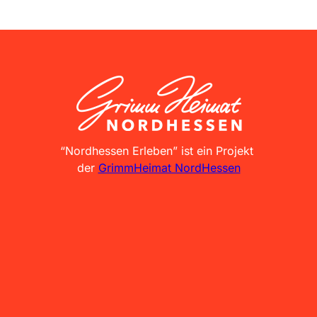
GrimmHeimat NordHessen
“Nordhessen Erleben” ist ein Projekt
der
GrimmHeimat NordHessen