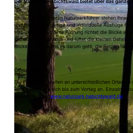
Der Naturpark Habichtswald bietet über das ganze 
Unsere ausgebildeten Naturparkführer stehen Ihnen 
und bieten einzigartige und individuelle Ausflüge f
Habichtswald an. Eine Führung richtet die Blicke auf
unbekannt Bekanntem und lüftet die kleinen Geheimni
Blicke lenken, wenn es darum geht, die Region fotog
Öffnungszeiten
Die Führungen starten an unterschiedlichen Orten i
Bitte melden Sie sich bis zum Vortag an. Einzelne To
Angebote unter
www.naturpark-habichtswald.de