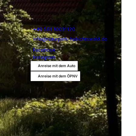
Kontaktdaten
Oberzwehrener Straße 103
eite
34132
Kassel
+49 561 10031120
it
info@naturpark-habichtswald.de
lt die
Facebook
Instagram
Anreise mit dem Auto
Anreise mit dem ÖPNV
en.