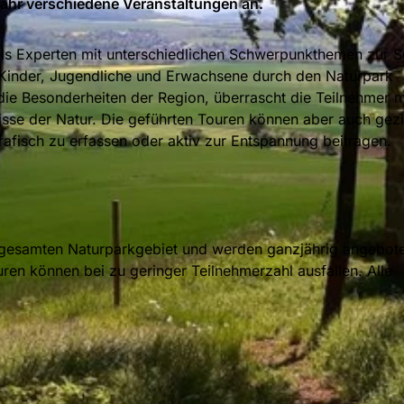
Jahr verschiedene Veranstaltungen an.
als Experten mit unterschiedlichen Schwerpunkthemen zur S
ür Kinder, Jugendliche und Erwachsene durch den Naturpark
 die Besonderheiten der Region, überrascht die Teilnehmer m
sse der Natur. Die geführten Touren können aber auch gezie
rafisch zu erfassen oder aktiv zur Entspannung beitragen.
m gesamten Naturparkgebiet und werden ganzjährig angebot
uren können bei zu geringer Teilnehmerzahl ausfallen. Alle