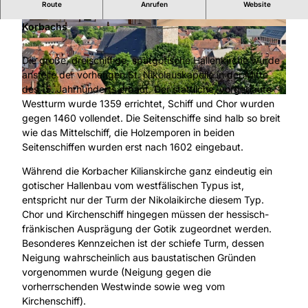
Route
Anrufen
Website
Nikolaikirche - Pfarrkirche der historischen Neustadt
Korbachs
© Stadt Korbach, Marc Müllenhoff |
© Stadt Korbach, Marc Müllenhoff |
CC-BY-SA
CC-BY-SA
Die große, dreischiffige, spätgotische Hallenkirche wurde
anstelle der vorherigen St. Nikolauskapelle in der Mitte
des 15. Jahrhunderts erbaut. Der stattliche, vorgebaute
© Stadt Korbach, Marc Müllenhoff |
CC-BY-SA
Westturm wurde 1359 errichtet, Schiff und Chor wurden
gegen 1460 vollendet. Die Seitenschiffe sind halb so breit
wie das Mittelschiff, die Holzemporen in beiden
Seitenschiffen wurden erst nach 1602 eingebaut.
Während die Korbacher Kilianskirche ganz eindeutig ein
gotischer Hallenbau vom westfälischen Typus ist,
entspricht nur der Turm der Nikolaikirche diesem Typ.
Chor und Kirchenschiff hingegen müssen der hessisch-
fränkischen Ausprägung der Gotik zugeordnet werden.
Besonderes Kennzeichen ist der schiefe Turm, dessen
Neigung wahrscheinlich aus baustatischen Gründen
vorgenommen wurde (Neigung gegen die
vorherrschenden Westwinde sowie weg vom
Kirchenschiff).