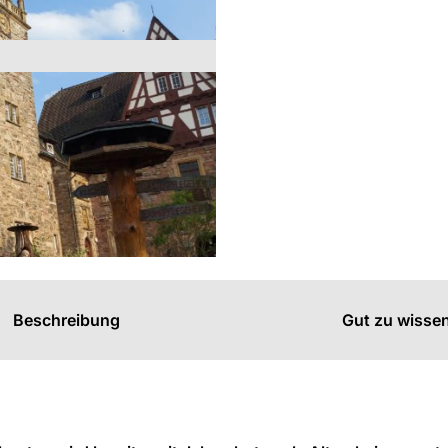
s
n
n
Beschreibung
Gut zu wisse