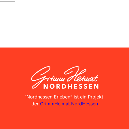
GrimmHeimat NordHessen
“Nordhessen Erleben” ist ein Projekt
der
GrimmHeimat NordHessen