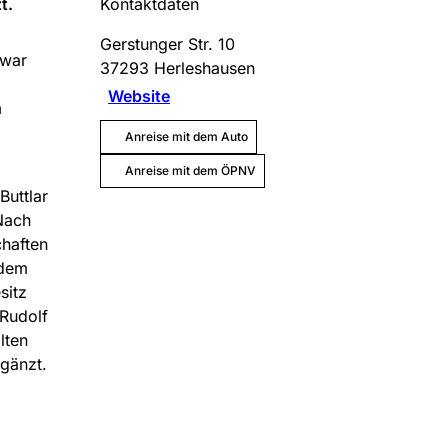
t.
Kontaktdaten
Gerstunger Str. 10
 war
37293
Herleshausen
Website
m
Anreise mit dem Auto
Anreise mit dem ÖPNV
uttlar
Nach
chaften
 dem
sitz
Rudolf
lten
gänzt.