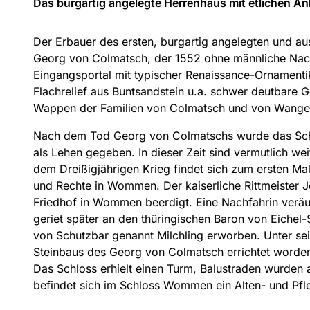
Das burgartig angelegte Herrenhaus mit etlichen Anb
Der Erbauer des ersten, burgartig angelegten und 
Georg von Colmatsch, der 1552 ohne männliche Nachk
Eingangsportal mit typischer Renaissance-Ornamenti
Flachrelief aus Buntsandstein u.a. schwer deutbare 
Wappen der Familien von Colmatsch und von Wangen
Nach dem Tod Georg von Colmatschs wurde das Schl
als Lehen gegeben. In dieser Zeit sind vermutlich
dem Dreißigjährigen Krieg findet sich zum ersten Ma
und Rechte in Wommen. Der kaiserliche Rittmeister 
Friedhof in Wommen beerdigt. Eine Nachfahrin veräuß
geriet später an den thüringischen Baron von Eiche
von Schutzbar genannt Milchling erworben. Unter sein
Steinbaus des Georg von Colmatsch errichtet worden
Das Schloss erhielt einen Turm, Balustraden wurden a
befindet sich im Schloss Wommen ein Alten- und Pfl