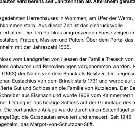
auten wird bereits seit Jahrzehnten als Altersheim genutz
ausgedehnten Herrenhauses in Wommen, am Ufer der Werra,
ommen starb. Aus dieser Zeit ist das eindrucksvolle
k erhalten. Die den Portikus umgrenzenden Friese zeigen i
Gestalten, Fratzen, Masken und Putten. Über dem Portal das
heim mit der Jahreszahl 1535.
oss vom Landgrafen von Hessen der Familie Treusch von B
 weitere Anbauten und Renovierungen vorgenommen worden. 
l (1663) der Name von dem Brinck als Besitzer der Liegens
Johan Eustachius von dem Brinck starb 1731 und wurde auf
erte Gut und Schloss an die Familie von Kutzleben. Der Be
l-Schreiber aus Eisenach und wurde 1908 vom Kammerherrn 
er Leitung ist das heutige Schloss auf der Grundlage des a
. Die vorhandene Anlage wurde durch einen Seitenflügel er
ngefügt, die Gutsbauten erweitert und erneuert. Seit 1945
egeheim, das Margot-von-Schutzbar-Stift.