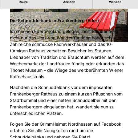
Route
Anrufen
Website
Einladung zum "Schnuddeln"..
© Ederbergland Touristik / SR |
CC-BY-SA
© Ederbergland Touristik / SR |
CC-BY-SA
Die Schnuddelbank in Frankenberg (Eder)
Im schönen Ederbergland gelegen, lässt Frankenberg
nicht nur das Herz von Wanderfreunden höher schlagen.
Zahlreiche schmucke Fachwerkhäuser und das 10-
© Ederbergland Touristik / SR |
CC-BY-SA
türmigen Rathaus versetzen Besucher ins Staunen.
Liebhaber von Tradition und Brauchtum werden auf dem
Wochenmarkt der Landfrauen fündig oder erkunden das
Thonet Museum – die Wiege des weltberühmten Wiener
Kaffeehausstuhls.
Nachdem die Schnuddelbank vor dem imposanten
Frankenberger Rathaus zu einem kurzen Päuschen vom
Stadtbummel und einer netten Schnuddelbei mit den
Frankenbergern eingeladen hat, wandert sie nun zu
unterschiedlichen Plätzen.
Folgen Sie der GrimmHeimat Nordhessen auf Facebook,
erfahren Sie alle Neuigkeiten rund um die
Schnuddelbänke und nehmen Sie Platz!