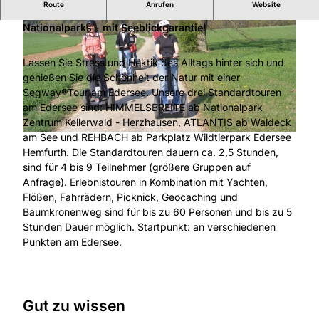
Route
Anrufen
Website
Eine Erlebnistour mit SEGYTOUR entlang des
Nationalparks - mit Seeblickgarantie!
Lassen Sie Stress und Hektik des Alltags hinter sich und
genießen Sie die Schönheit der Natur mit einer
Segway®Tour am Edersee. Unsere drei Standardtouren
© NIGHT & DAY LIVE / SEGYTOUR, NIGHT & DAY LIVE / SEGYTOUR |
CC-BY-ND
am Edersee sind: HIMMELSBREITE ab Nationalpark
Zentrum Kellerwald - Herzhausen, ATLANTIS ab Waldeck
am See und REHBACH ab Parkplatz Wildtierpark Edersee
© SEGYTOUR, SEGYTOUR
Hemfurth. Die Standardtouren dauern ca. 2,5 Stunden,
sind für 4 bis 9 Teilnehmer (größere Gruppen auf
Anfrage). Erlebnistouren in Kombination mit Yachten,
Flößen, Fahrrädern, Picknick, Geocaching und
Baumkronenweg sind für bis zu 60 Personen und bis zu 5
Stunden Dauer möglich. Startpunkt: an verschiedenen
Punkten am Edersee.
Gut zu wissen