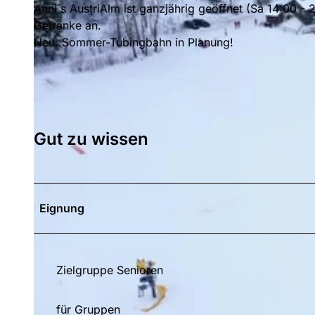
Anni´s AustriAlm ist ganzjährig geöffnet (Sa 14:00 -
Getränke an.
Neu: Sommer-Tubingbahn in Planung!
Gut zu wissen
Eignung
Zielgruppe Senioren
für Gruppen