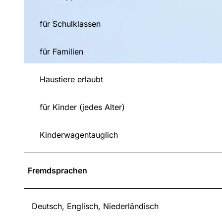
© Skilift Emmet, Familie Kleine |
CC-BY-SA
für Schulklassen
für Familien
© Skilift Emmet, Familie Kleine |
CC-BY-SA
Haustiere erlaubt
für Kinder (jedes Alter)
Kinderwagentauglich
Fremdsprachen
Deutsch, Englisch, Niederländisch