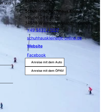
Kontaktdaten
en und
Schuh- und Sporthaus Kleine
Vor der Emmet 19
34508
Willingen (Upland)
- Usseln
+49 5632 / 1227
schuhhauskleine@t-online.de
Website
Facebook
Anreise mit dem Auto
Anreise mit dem ÖPNV