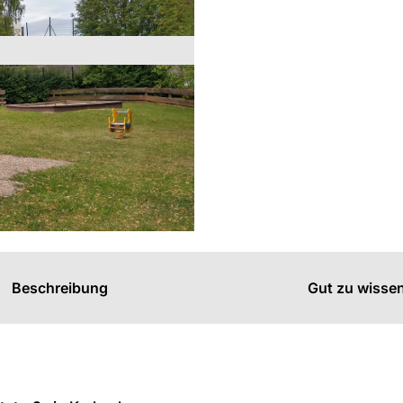
s
n
n
Beschreibung
Gut zu wisse