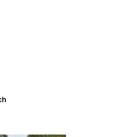
t
ten
ch
 &
ünfte
ett