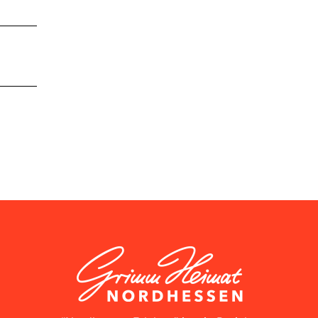
GrimmHeimat NordHessen