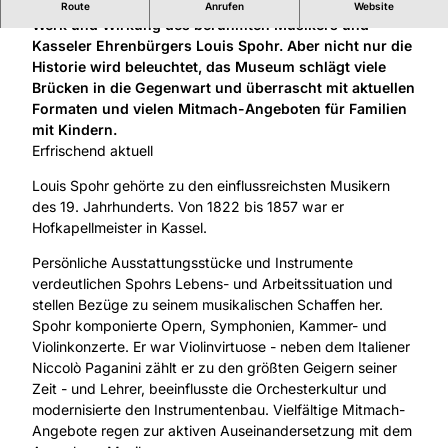
Das Spohr Museum im Palais Bellevue zeigt Leben,
Route
Anrufen
Website
Werk und Wirkung des berühmten Musikers und
Kasseler Ehrenbürgers Louis Spohr. Aber nicht nur die
Historie wird beleuchtet, das Museum schlägt viele
Brücken in die Gegenwart und überrascht mit aktuellen
Formaten und vielen Mitmach-Angeboten für Familien
mit Kindern.
Erfrischend aktuell
Louis Spohr gehörte zu den einflussreichsten Musikern
des 19. Jahrhunderts. Von 1822 bis 1857 war er
Hofkapellmeister in Kassel.
Persönliche Ausstattungsstücke und Instrumente
verdeutlichen Spohrs Lebens- und Arbeitssituation und
stellen Bezüge zu seinem musikalischen Schaffen her.
Spohr komponierte Opern, Symphonien, Kammer- und
Violinkonzerte. Er war Violinvirtuose - neben dem Italiener
Niccolò Paganini zählt er zu den größten Geigern seiner
Zeit - und Lehrer, beeinflusste die Orchesterkultur und
modernisierte den Instrumentenbau. Vielfältige Mitmach-
Angebote regen zur aktiven Auseinandersetzung mit dem